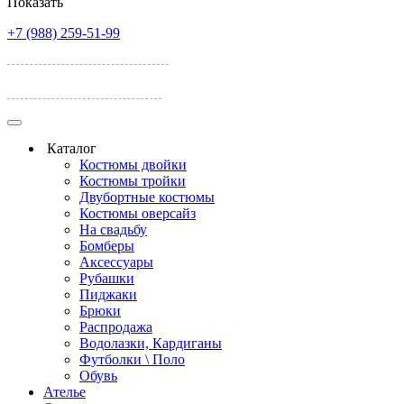
Показать
+7 (988) 259-51-99
ул. Лелюшенко, 17А
ул. Темерницкая 77
Каталог
Костюмы двойки
Костюмы тройки
Двубортные костюмы
Костюмы оверсайз
На свадьбу
Бомберы
Аксессуары
Рубашки
Пиджаки
Брюки
Распродажа
Водолазки, Кардиганы
Футболки \ Поло
Обувь
Ателье