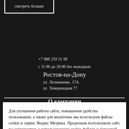
смотреть больше
+7 988 259 51 99
c 11:00 до 20:00 без выходных
Ростов-на-Дону
ул. Лелюшенко, 17А
ул. Темерницкая 77
О компании
Одежда
Для улучшения работы сайта, повышения удобства
Обувь
пользования, а также для аналитики мы используем файлы
Ателье
cookie и сервис Яндекс Метрика. Продолжая использовать сайт,
Мужские костюмы