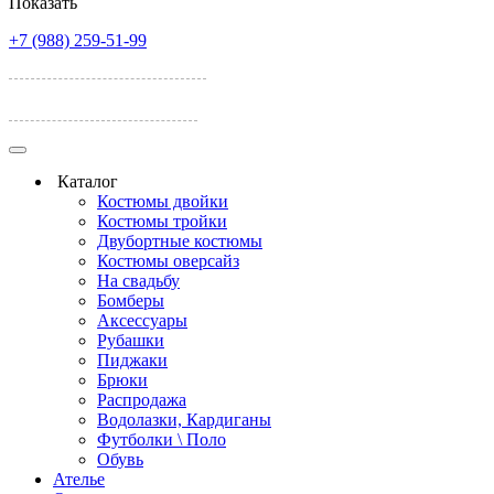
Показать
+7 (988) 259-51-99
ул. Лелюшенко, 17А
ул. Темерницкая 77
Каталог
Костюмы двойки
Костюмы тройки
Двубортные костюмы
Костюмы оверсайз
На свадьбу
Бомберы
Аксессуары
Рубашки
Пиджаки
Брюки
Распродажа
Водолазки, Кардиганы
Футболки \ Поло
Обувь
Ателье