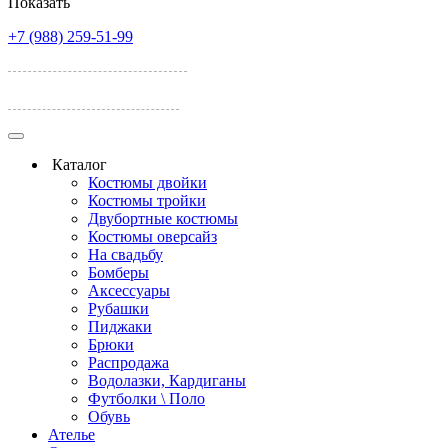
Показать
+7 (988) 259-51-99
ул. Лелюшенко, 17А
ул. Темерницкая 77
Каталог
Костюмы двойки
Костюмы тройки
Двубортные костюмы
Костюмы оверсайз
На свадьбу
Бомберы
Аксессуары
Рубашки
Пиджаки
Брюки
Распродажа
Водолазки, Кардиганы
Футболки \ Поло
Обувь
Ателье